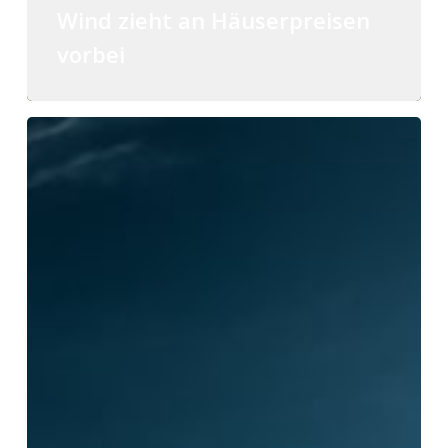
Wind zieht an Häuserpreisen
vorbei
Stromverbrauch
gesunken