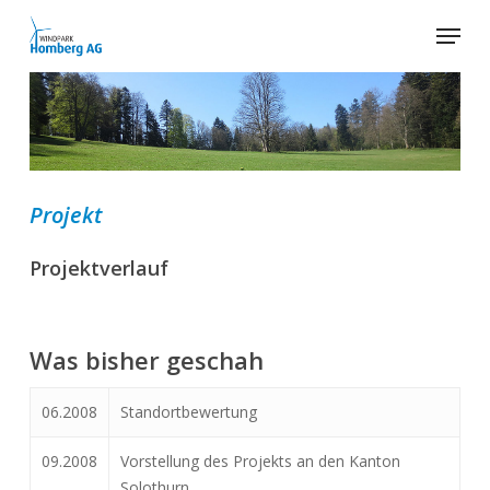
Skip
Menu
to
main
Close
content
Menu
Projekt
Projektverlauf
Was bisher geschah
06.2008
Standortbewertung
09.2008
Vorstellung des Projekts an den Kanton
Solothurn