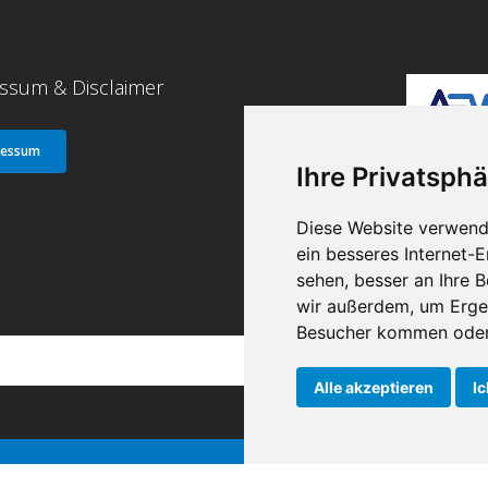
ssum & Disclaimer
ressum
Ihre Privatsphä
Diese Website verwend
ein besseres Internet-
sehen, besser an Ihre 
wir außerdem, um Erge
Besucher kommen oder 
Alle akzeptieren
Ic