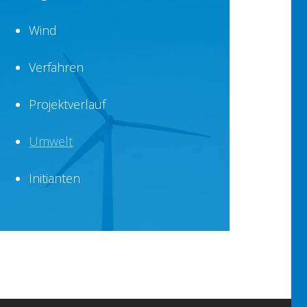
Wind
Verfahren
Projektverlauf
Umwelt
Initianten